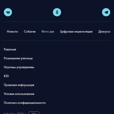
Новости
События
Фото дня
Цифровая энциклопедия
Дискуссион
Редакция
Размещение рекламы
Научным учреждениям
RSS
Правовая информация
Условия использования
Политика конфиденциальности