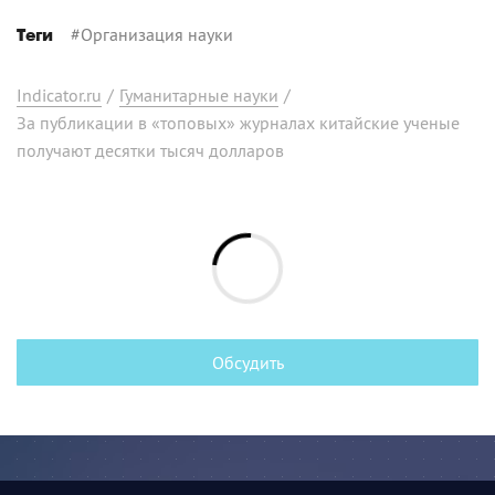
#
Организация науки
Теги
Indicator.ru
/
Гуманитарные науки
/
За публикации в «топовых» журналах китайские ученые
получают десятки тысяч долларов
Обсудить