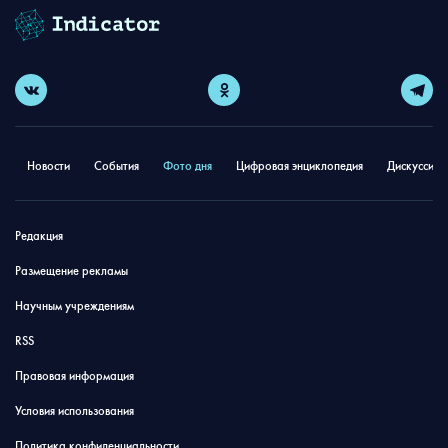
Новости
События
Фото дня
Цифровая энциклопедия
Дискуссион
Редакция
Размещение рекламы
Научным учреждениям
RSS
Правовая информация
Условия использования
Политика конфиденциальности