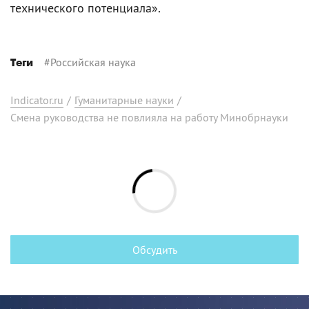
технического потенциала».
#
Российская наука
Теги
Indicator.ru
/
Гуманитарные науки
/
Смена руководства не повлияла на работу Минобрнауки
Обсудить