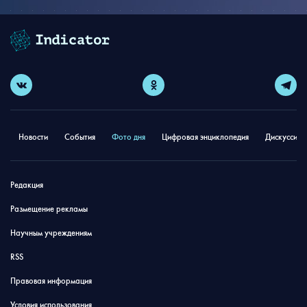
Новости
События
Фото дня
Цифровая энциклопедия
Дискуссион
Редакция
Размещение рекламы
Научным учреждениям
RSS
Правовая информация
Условия использования