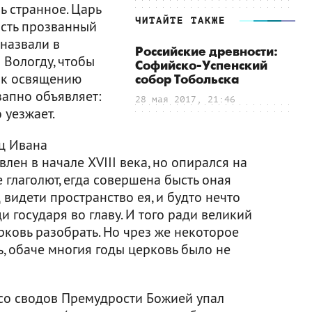
ь странное. Царь
ЧИТАЙТЕ ТАКЖЕ
ость прозванный
 назвали в
Российские древности:
 Вологду, чтобы
Софийско-Успенский
 к освящению
собор Тобольска
запно объявляет:
28 мая 2017, 21:46
 уезжает.
ец Ивана
лен в начале XVIII века, но опирался на
 глаголют, егда совершена бысть оная
 видети пространство ея, и будто нечто
ди государя во главу. И того ради великий
рковь разобрать. Но чрез же некоторое
, обаче многия годы церковь было не
 со сводов Премудрости Божией упал