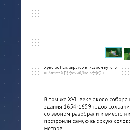
Христос Пантократор в главном куполе
© Алексей Паевский/Indicator.Ru
В том же XVII веке около собора
здания 1654-1659 годов сохранил
со звоном разобрали и вместо н
построили самую высокую колоко
метров.