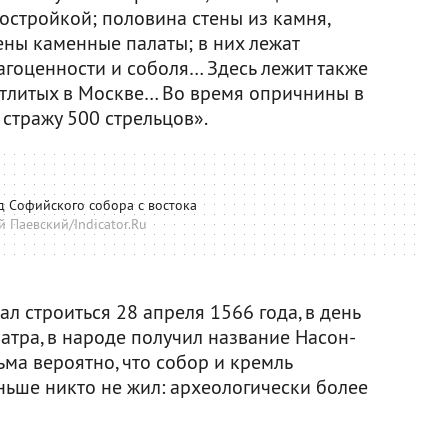
остройкой; половина стены из камня,
оены каменные палаты; в них лежат
агоценности и соболя… Здесь лежит также
отлитых в Москве… Во время опричнины в
 стражу 500 стрельцов».
 Софийского собора с востока
й Паевский/Indicator.Ru
ал строиться 28 апреля 1566 года, в день
атра, в народе получил название Насон-
ьма вероятно, что собор и кремль
аньше никто не жил: археологически более