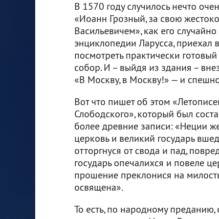
В 1570 году случилось нечто очен
«Иоанн Грозный, за свою жесток
Васильевичем», как его случайно
энциклопедии Ларусса, приехал в
посмотреть практически готовый
собор. И – выйдя из здания – вне
«В Москву, в Москву!» — и спешно
Вот что пишет об этом «Летопис
Слободского», который был состав
более древние записи: «Неции же
церковь и великий государь вшед
отторгнуся от свода и пад, повре
государь опечалихся и повеле це
прошение преклонися на милость
освящена».
То есть, по народному преданию,