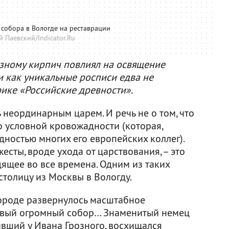
собора в Вологде на реставрации
й Паевский/Indicator.Ru
озному кирпич повлиял на освящение
и как уникальные росписи едва не
рике «Российские древности».
 неординарным царем. И речь не о том, что
го условной кровожадности (которая,
ностью многих его европейских коллег).
есты, вроде ухода от царствования, – это
дящее во все времена. Одним из таких
столицу из Москвы в Вологду.
городе развернулось масштабное
 новый огромный собор… Знаменитый немец
ивший у Ивана Грозного, восхищался