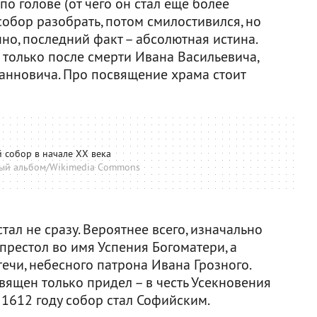
по голове (от чего он стал еще более
собор разобрать, потом смилостивился, но
нно, последний факт – абсолютная истина.
 только после смерти Ивана Васильевича,
анновича. Про посвящение храма стоит
 собор в начале XX века
ый альбом/Wikimedia Commons
тал не сразу. Вероятнее всего, изначально
престол во имя Успения Богоматери, а
течи, небесного патрона Ивана Грозного.
священ только придел – в честь Усекновения
 1612 году собор стал Софийским.