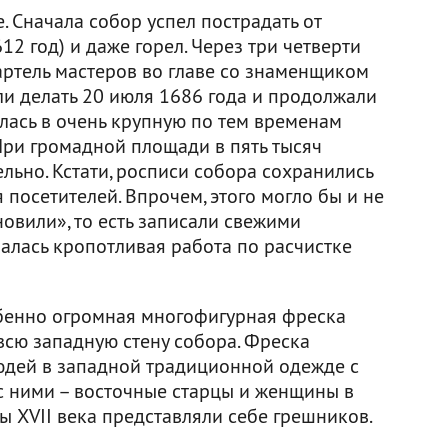
. Сначала собор успел пострадать от
12 год) и даже горел. Через три четверти
артель мастеров во главе со знаменщиком
и делать 20 июля 1686 года и продолжали
шлась в очень крупную по тем временам
При громадной площади в пять тысяч
льно. Кстати, росписи собора сохранились
 посетителей. Впрочем, этого могло бы и не
новили», то есть записали свежими
чалась кропотливая работа по расчистке
обенно огромная многофигурная фреска
всю западную стену собора. Фреска
юдей в западной традиционной одежде с
 ними – восточные старцы и женщины в
ы XVII века представляли себе грешников.