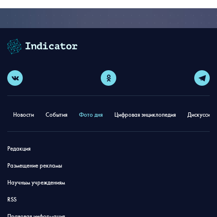
Новости
События
Фото дня
Цифровая энциклопедия
Дискуссион
Редакция
Размещение рекламы
Научным учреждениям
RSS
Правовая информация