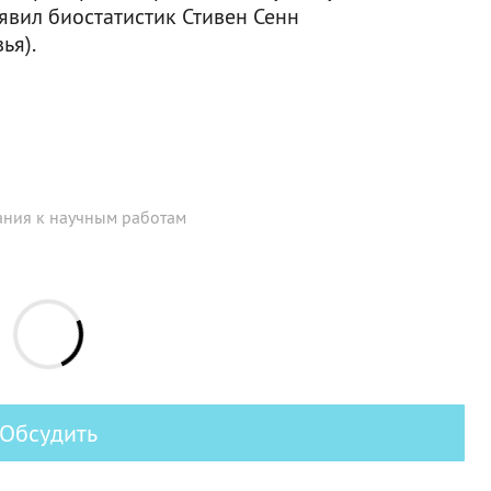
аявил биостатистик Стивен Сенн
ья).
ания к научным работам
Обсудить