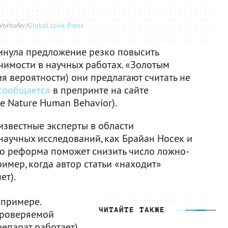
Vorhofer/
Global Look Press
инула предложение резко повысить
чимости в научных работах. «Золотым
я вероятности) они предлагают считать не
сообщается
в препринте на сайте
е Nature Human Behavior).
известные эксперты в области
научных исследований, как Брайан Носек и
то реформа поможет снизить число ложно-
имер, когда автор статьи «находит»
ет).
 примере.
ЧИТАЙТЕ ТАКЖЕ
проверяемой
репарат работает)