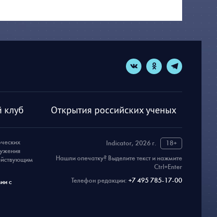
 клуб
Открытия российских ученых
рческих
Indicator, 2026 г.
18+
ружения
Нашли опечатку? Выделите текст и нажмите
действующим
Ctrl+Enter
Телефон редакции:
+7 495 785-17-00
ии с