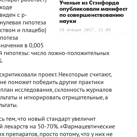
Ученые из Стэнфорда
 ходе
опубликовали манифест
виден с p-
по совершенствованию
науки
 нулевая гипотеза
ством и плацебо)
10 января 2017, 21:09
ипотеза
значения в 0,005
ой гипотезы: число ложно-положительных
.
скритиковали проект. Некоторые считают,
 не поможет победить другие практики
план исследования, склонность журналов
ьтаты и игнорировать отрицательные, а
льтаты.
ь тем, что новый стандарт увеличит
й лекарств на 50-70%. «Фармацевтические
 препаратов, просто потому, что у них не