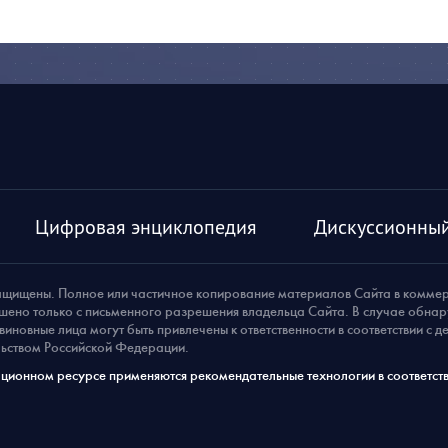
Цифровая энциклопедия
Дискуссионный
ащищены. Полное или частичное копирование материалов Сайта в комме
шено только с письменного разрешения владельца Сайта. В случае обна
виновные лица могут быть привлечены к ответственности в соответствии с 
ьством Российской Федерации.
ионном ресурсе применяются рекомендательные технологии в соответств