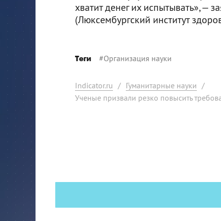
хватит денег их испытывать», — з
(Люксембургский институт здоров
#
Организация науки
Теги
Indicator.ru
/
Гуманитарные науки
/
Ученые призвали резко повысить требов