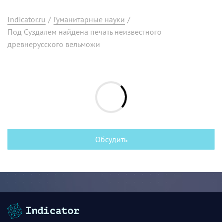
Indicator.ru
/
Гуманитарные науки
/
Под Суздалем найдена печать неизвестного
древнерусского вельможи
Обсудить