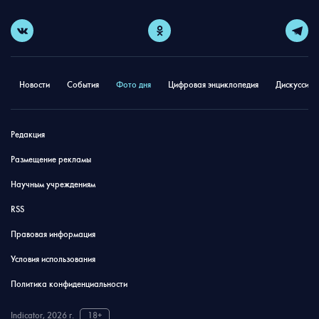
Новости
События
Фото дня
Цифровая энциклопедия
Дискуссион
Редакция
Размещение рекламы
Научным учреждениям
RSS
Правовая информация
Условия использования
Политика конфиденциальности
Indicator, 2026 г.
18+