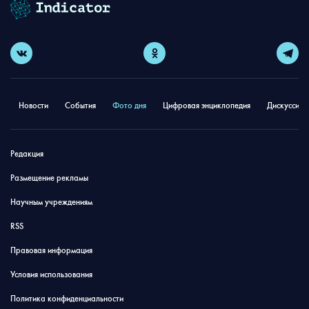
Новости
События
Фото дня
Цифровая энциклопедия
Дискуссион
Редакция
Размещение рекламы
Научным учреждениям
RSS
Правовая информация
Условия использования
Политика конфиденциальности