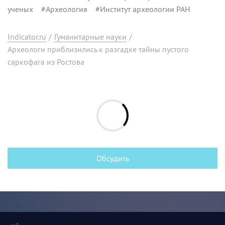
ученых
#
Археология
#
Институт археологии РАН
Indicator.ru
/
Гуманитарные науки
/
Археологи приблизились к разгадке тайны пустого
саркофага из Ростова
Обсудить