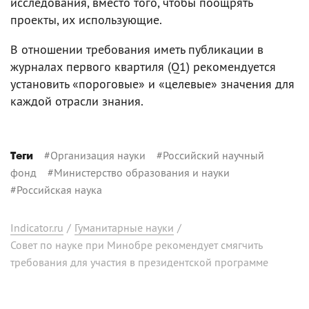
исследования, вместо того, чтобы поощрять
проекты, их использующие.
В отношении требования иметь публикации в
журналах первого квартиля (Q1) рекомендуется
установить «пороговые» и «целевые» значения для
каждой отрасли знания.
#
Организация науки
#
Российский научный
Теги
фонд
#
Министерство образования и науки
#
Российская наука
Indicator.ru
/
Гуманитарные науки
/
Совет по науке при Минобре рекомендует смягчить
требования для участия в президентской программе