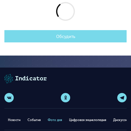
Обсудить
Новости
События
Фото дня
Цифровая энциклопедия
Дискуссион