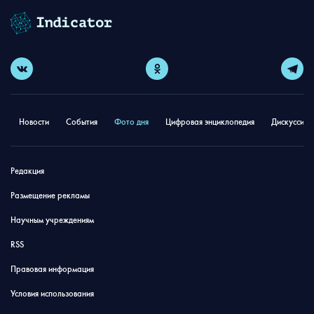
Новости
События
Фото дня
Цифровая энциклопедия
Дискуссион
Редакция
Размещение рекламы
Научным учреждениям
RSS
Правовая информация
Условия использования