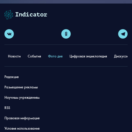
Новости
События
Фото дня
Цифровая энциклопедия
Дискуссион
Редакция
Размещение рекламы
Научным учреждениям
RSS
Правовая информация
Условия использования