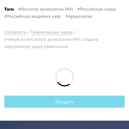
#
Институт археологии РАН
#
Российская наука
Теги
#
Российская академия наук
#
Археология
Indicator.ru
/
Гуманитарные науки
/
Ученые из Института археологии РАН создали
электронную карту памятников
Обсудить