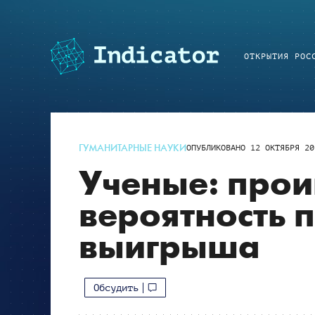
ОТКРЫТИЯ РОС
ГУМАНИТАРНЫЕ НАУКИ
ОПУБЛИКОВАНО
12 ОКТЯБРЯ 20
Ученые: про
вероятность 
выигрыша
Обсудить