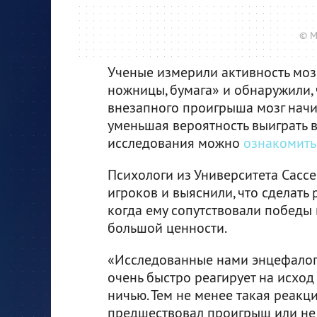
© Mi
Ученые измерили активность мозг
ножницы, бумага» и обнаружили,
внезапного проигрыша мозг начи
уменьшая вероятность выиграть 
исследования можно
ознакомить
Психологи из Университета Сассе
игроков и выяснили, что сделать
когда ему сопутствовали победы 
большой ценности.
«Исследованные нами энцефалогр
очень быстро реагирует на исход
ничью. Тем не менее такая реакци
предшествовал проигрыш или не 