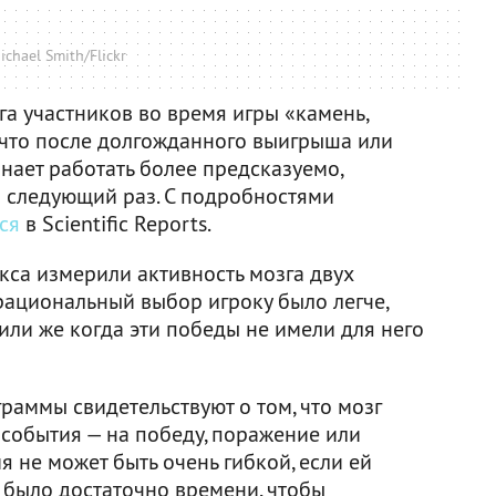
chael Smith/Flickr
а участников во время игры «камень,
 что после долгожданного выигрыша или
нает работать более предсказуемо,
в следующий раз. С подробностями
ся
в Scientific Reports.
кса измерили активность мозга двух
 рациональный выбор игроку было легче,
или же когда эти победы не имели для него
аммы свидетельствуют о том, что мозг
 события — на победу, поражение или
я не может быть очень гибкой, если ей
было достаточно времени, чтобы