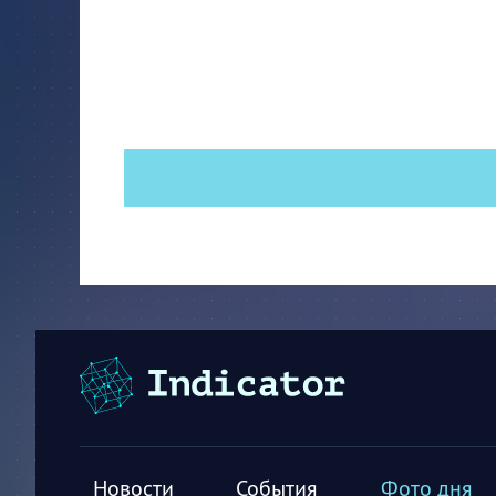
Новости
События
Фото дня