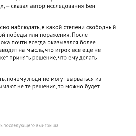
», — сказал автор исследования Бен
сно наблюдать, в какой степени свободный
ой победы или поражения. После
ока почти всегда оказывался более
водит на мысль, что игрок все еще не
ет принять решение, что ему делать
ть, почему люди не могут вырваться из
имают не те решения, то можно будет
ть последующего выигрыша