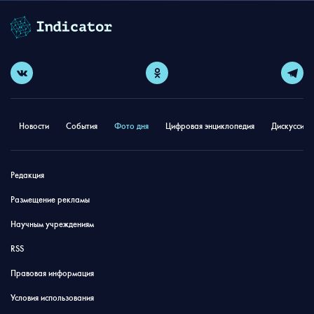
Новости
События
Фото дня
Цифровая энциклопедия
Дискуссион
Редакция
Размещение рекламы
Научным учреждениям
RSS
Правовая информация
Условия использования