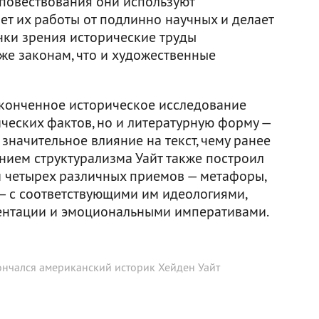
 повествования они используют
ет их работы от подлинно научных и делает
чки зрения исторические труды
же законам, что и художественные
законченное историческое исследование
ческих фактов, но и литературную форму —
т значительное влияние на текст, чему ранее
нием структурализма Уайт также построил
 четырех различных приемов — метафоры,
— с соответствующими им идеологиями,
ентации и эмоциональными императивами.
ончался американский историк Хейден Уайт