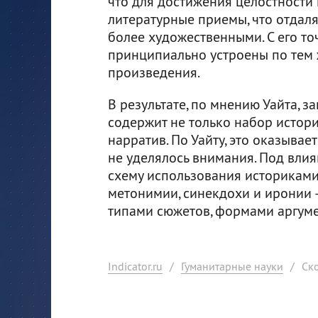
что для достижения целостности
литературные приемы, что отдаля
более художественными. С его то
принципиально устроены по тем 
произведения.
В результате, по мнению Уайта, 
содержит не только набор истори
нарратив. По Уайту, это оказывае
не уделялось внимания. Под влия
схему использования историками
метонимии, синекдохи и иронии 
типами сюжетов, формами аргум
Indicator.ru
/
Гуманитарные науки
/
Ск