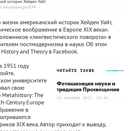
кий историк Хейден Уайт
m Hauzenberger/EPA
из жизни американский историк Хейден Уайт,
ическое воображение в Европе XIX века».
положников «лингвистического поворота» в
ителем постмодернизма в науке. Об этом
History and Theory в Facebook.
в 1951 году
ЧИТАЙТЕ ТАКЖЕ
ройте,
ском университете
Фетишизация науки и
овал свою
традиция Просвещения
Metahistory: The
19 октября 2017, 19:45
nth-Century Europe
бражение в
сматриваются
иков XIX века. Автор приходит к выводу,