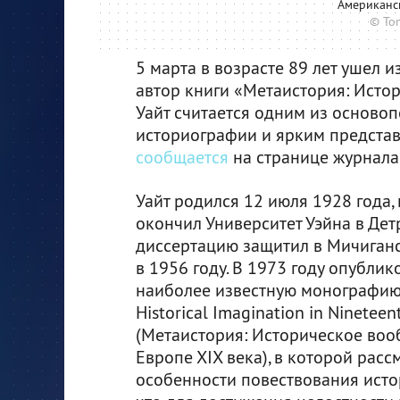
Aмериканс
© To
5 марта в возрасте 89 лет ушел 
автор книги «Метаистория: Истор
Уайт считается одним из осново
историографии и ярким представ
сообщается
на странице журнала 
Уайт родился 12 июля 1928 года, 
окончил Университет Уэйна в Дет
диссертацию защитил в Мичиган
в 1956 году. В 1973 году опублик
наиболее известную монографию 
Historical Imagination in Ninetee
(Метаистория: Историческое воо
Европе ХIХ века), в которой рас
особенности повествования истор