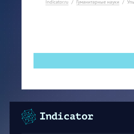
Indicator.ru
/
Гуманитарные науки
/
Уп