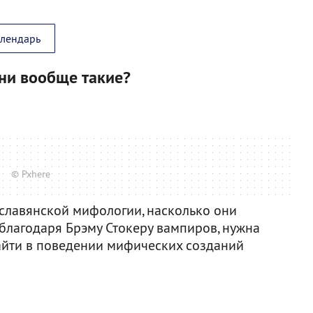
алендарь
они вообще такие?
© Pxhere
 славянской мифологии, насколько они
лагодаря Брэму Стокеру вампиров, нужна
айти в поведении мифических созданий