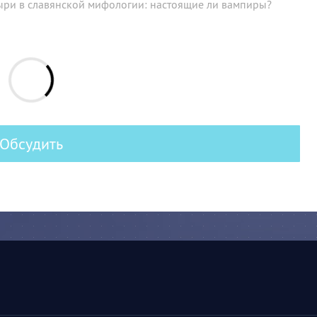
ыри в славянской мифологии: настоящие ли вампиры?
Обсудить