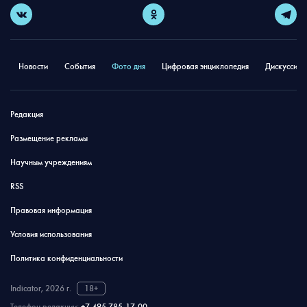
Новости
События
Фото дня
Цифровая энциклопедия
Дискуссион
Редакция
Размещение рекламы
Научным учреждениям
RSS
Правовая информация
Условия использования
Политика конфиденциальности
Indicator, 2026 г.
18+