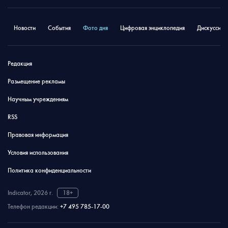
Новости
События
Фото дня
Цифровая энциклопедия
Дискуссион
Редакция
Размещение рекламы
Научным учреждениям
RSS
Правовая информация
Условия использования
Политика конфиденциальности
Indicator, 2026 г.
18+
Телефон редакции:
+7 495 785-17-00