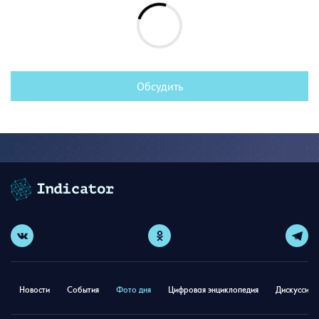
Обсудить
Новости
События
Фото дня
Цифровая энциклопедия
Дискуссион