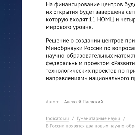
На финансирование центров будет
их открытия будет завершена сет
которую входят 11 НОМЦ и четы
мирового уровня.
Решение о создании центров пр
Минобрнауки России по вопросам
научно-образовательных математ
федеральным проектом «Развити
технологических проектов по пр
направлениям» национального пр
Автор
:
Алексей Паевский
Indicator.ru
/
Гуманитарные науки
/
В России появятся два новых научно-об