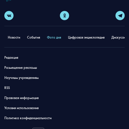
Новости
События
Фото дня
Цифровая энциклопедия
Дискуссион
Редакция
Размещение рекламы
Научным учреждениям
RSS
Правовая информация
Условия использования
Политика конфиденциальности