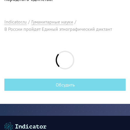
Indicator.ru
/
Гуманитарные науки
/
В России пройдет Единый этнографический диктант
Обсудить