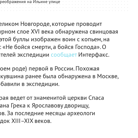
Преображения на Ильине улице
еликом Новгороде, которые проводит
турном слое XVI века обнаружена свинцовая
 этой буллы изображен воин с копьем, на
: «Не бойся смерти, а бойся Господа». О
ителей экспедиции
сообщает
Интерфакс.
воем роде) первой в России. Похожая
 кувшина ранее была обнаружена в Москве,
обавили в экспедиции.
рая ведет от знаменитой церкви Спаса
на Грека к Ярославову дворищу,
ов. За последние месяцы археологи
док XIII–XIX веков.