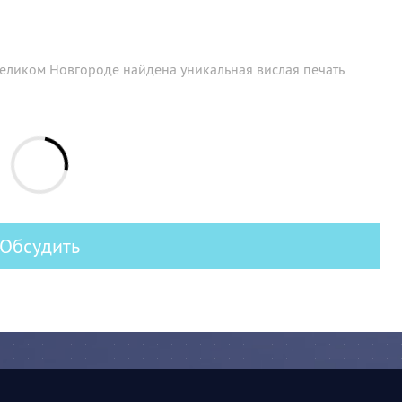
Великом Новгороде найдена уникальная вислая печать
Обсудить