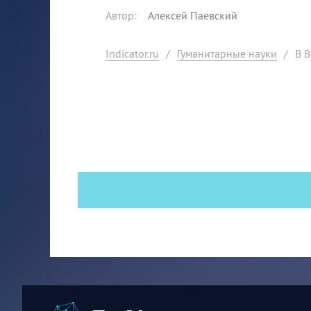
Автор
:
Алексей Паевский
Indicator.ru
/
Гуманитарные науки
/
В 