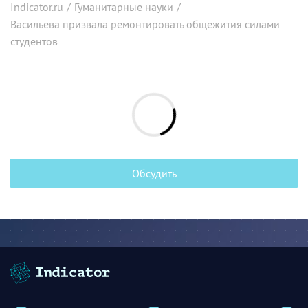
Indicator.ru
/
Гуманитарные науки
/
Васильева призвала ремонтировать общежития силами
студентов
Обсудить