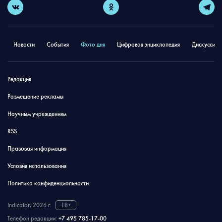
Новости
События
Фото дня
Цифровая энциклопедия
Дискуссион
Редакция
Размещение рекламы
Научным учреждениям
RSS
Правовая информация
Условия использования
Политика конфиденциальности
Indicator, 2026 г.
18+
Телефон редакции:
+7 495 785-17-00