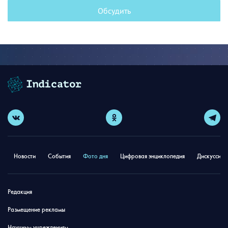
Обсудить
Новости
События
Фото дня
Цифровая энциклопедия
Дискуссион
Редакция
Размещение рекламы
Научным учреждениям