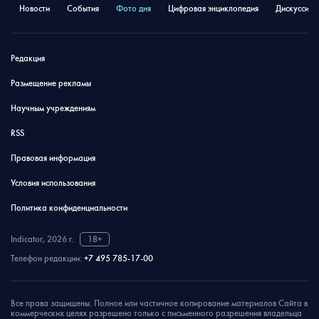
Новости
События
Фото дня
Цифровая энциклопедия
Дискуссион
Редакция
Размещение рекламы
Научным учреждениям
RSS
Правовая информация
Условия использования
Политика конфиденциальности
Indicator, 2026 г.
18+
Телефон редакции:
+7 495 785-17-00
Все права защищены. Полное или частичное копирование материалов Сайта в
коммерческих целях разрешено только с письменного разрешения владельца