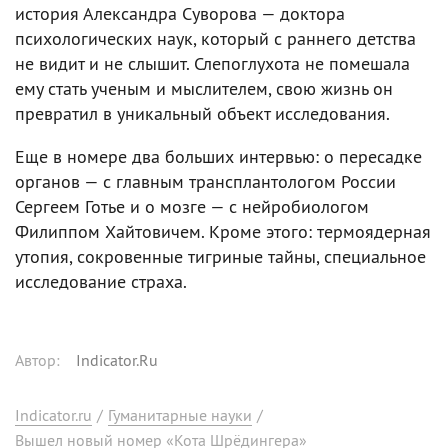
история Александра Суворова — доктора
психологических наук, который с раннего детства
не видит и не слышит. Слепоглухота не помешала
ему стать ученым и мыслителем, свою жизнь он
превратил в уникальный объект исследования.
Еще в номере два больших интервью: о пересадке
органов — с главным трансплантологом России
Сергеем Готье и о мозге — с нейробиологом
Филиппом Хайтовичем. Кроме этого: термоядерная
утопия, сокровенные тигриные тайны, специальное
исследование страха.
Автор
:
Indicator.Ru
Indicator.ru
/
Гуманитарные науки
/
Вышел новый номер «Кота Шрёдингера»