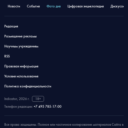
Новости
События
Фото дня
Цифровая энциклопедия
Дискуссион
Редакция
Размещение рекламы
Научным учреждениям
RSS
Правовая информация
Условия использования
Политика конфиденциальности
Indicator, 2026 г.
18+
Телефон редакции:
+7 495 785-17-00
Все права защищены. Полное или частичное копирование материалов Сайта в