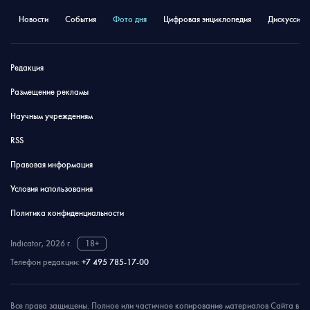
Новости
События
Фото дня
Цифровая энциклопедия
Дискуссион
Редакция
Размещение рекламы
Научным учреждениям
RSS
Правовая информация
Условия использования
Политика конфиденциальности
Indicator, 2026 г.
18+
Телефон редакции:
+7 495 785-17-00
Все права защищены. Полное или частичное копирование материалов Сайта в