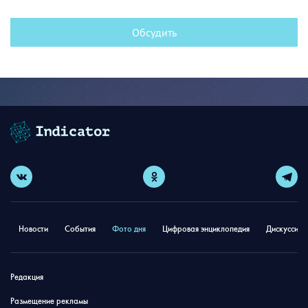
Обсудить
Новости
События
Фото дня
Цифровая энциклопедия
Дискуссион
Редакция
Размещение рекламы