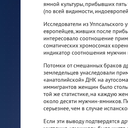
ямной культуры, прибывших пять 
(по всей видимости, индоевропей
Исследователи из Уппсальского 
европейцев, живших после прибы
интересовало соотношение прим
соматических хромосомах коренн
индикатор соотношения мужчин 
Потомки от смешанных браков д
земледельцев унаследовали при
«анатолийской» ДНК на аутосомах
иммигрантов женщин было столько
той же статистике, на каждую ж
около десяти мужчин-ямников. П
серьезнее, чем в случае испанско
Если эти выводу подтвердятся др