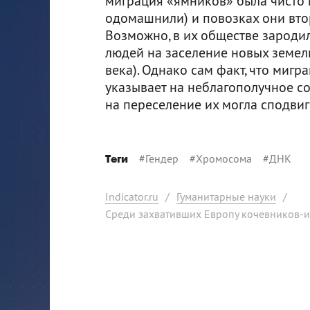
миграция «ямников» была чисто 
одомашнили) и повозках они втор
Возможно, в их обществе зароди
людей на заселение новых земел
века). Однако сам факт, что мигр
указывает на неблагополучное с
на переселение их могла сподвиг
#
Гендер
#
Хромосома
#
ДНК
Теги
Indicator.ru
/
Гуманитарные науки
/
Среди захвативших Европу кочевников-