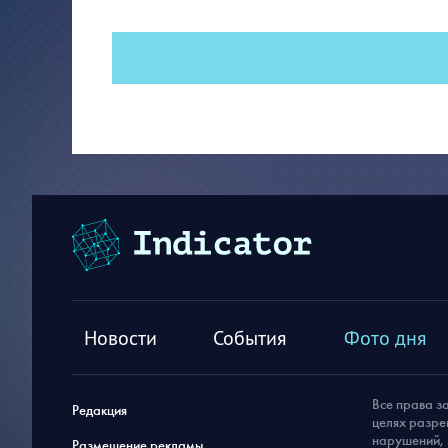
Новости
События
Фото дня
Все права з
Редакция
целях разре
нарушений, 
Размещение рекламы