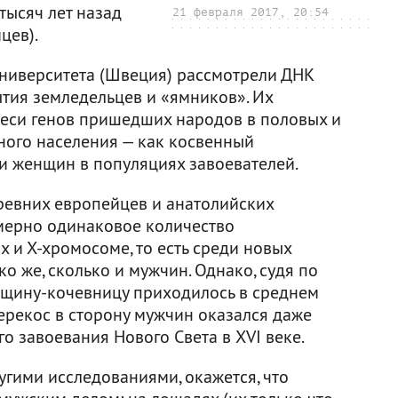
тысяч лет назад
21 февраля 2017, 20:54
цев).
университета (Швеция) рассмотрели ДНК
тия земледельцев и «ямников». Их
еси генов пришедших народов в половых и
ого населения — как косвенный
и женщин в популяциях завоевателей.
ревних европейцев и анатолийских
мерно одинаковое количество
 и Х-хромосоме, то есть среди новых
 же, сколько и мужчин. Однако, судя по
енщину-кочевницу приходилось в среднем
ерекос в сторону мужчин оказался даже
го завоевания Нового Света в XVI веке.
угими исследованиями, окажется, что