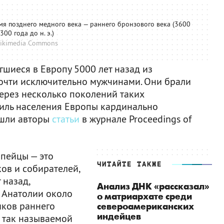
мя позднего медного века — раннего бронзового века (3600
00 года до н. э.)
ikimedia Commons
гшиеся в Европу 5000 лет назад из
очти исключительно мужчинами. Они брали
через несколько поколений таких
иль населения Европы кардинально
ишли авторы
статьи
в журнале Proceedings of
опейцы — это
ЧИТАЙТЕ ТАКЖЕ
ов и собирателей,
 назад,
Анализ ДНК «рассказал»
 Анатолии около
о матриархате среди
иков раннего
североамериканских
индейцев
й так называемой