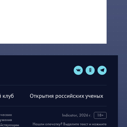
 клуб
Открытия российских ученых
рческих
Indicator, 2026 г.
18+
ружения
Нашли опечатку? Выделите текст и нажмите
действующим