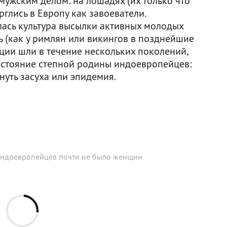
мужским делом: на лошадях (их только что
глись в Европу как завоеватели.
лась культура высылки активных молодых
ь (как у римлян или викингов в позднейшие
ации шли в течение нескольких поколений,
остояние степной родины индоевропейцев:
нуть засуха или эпидемия.
индоевропейцев почти не было женщин