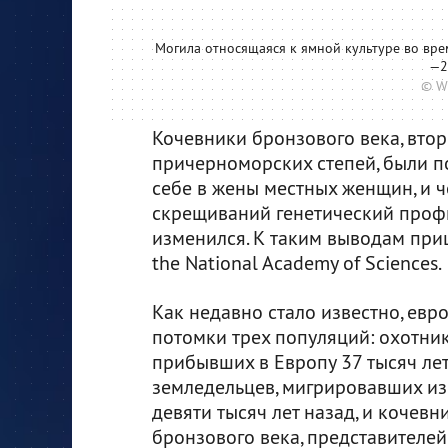
Могила относящаяся к ямной культуре во вре
—23
© W
Кочевники бронзового века, втор
причерноморских степей, были п
себе в жены местных женщин, и 
скрещиваний генетический проф
изменился. К таким выводам пр
the National Academy of Sciences.
Как недавно стало известно, евр
потомки трех популяций: охотник
прибывших в Европу 37 тысяч лет
земледельцев, мигрировавших из
девяти тысяч лет назад, и кочевн
бронзового века, представителе