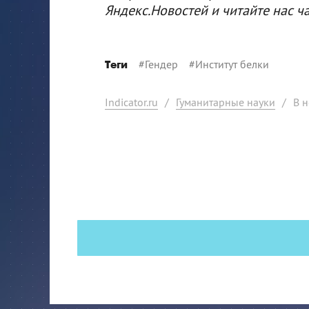
Яндекс.Новостей и читайте нас ч
#
Гендер
#
Институт белки
Теги
Indicator.ru
/
Гуманитарные науки
/
В 