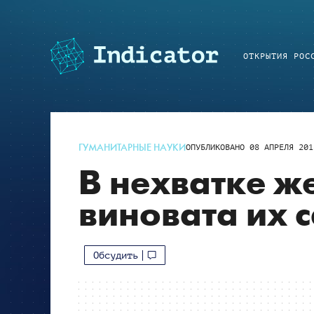
ОТКРЫТИЯ РОС
ГУМАНИТАРНЫЕ НАУКИ
ОПУБЛИКОВАНО
08 АПРЕЛЯ 201
В нехватке ж
виновата их 
Обсудить