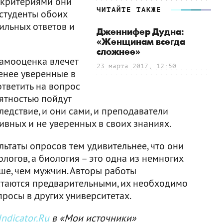
и критериями они
ЧИТАЙТЕ ТАКЖЕ
 студенты обоих
ильных ответов и
Дженнифер Дудна:
«Женщинам всегда
сложнее»
амооценка влечет
23 марта 2017, 12:50
енее уверенные в
тветить на вопрос
ятностью пойдут
ледствие, и они сами, и преподаватели
тивных и не уверенных в своих знаниях.
льтаты опросов тем удивительнее, что они
логов, а биология – это одна из немногих
ше, чем мужчин. Авторы работы
стаются предварительными, их необходимо
росы в других университетах.
ndicator.Ru
в «Мои источники»