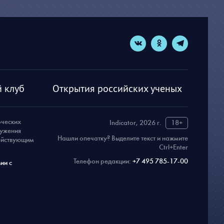
 клуб
Открытия российских ученых
рческих
Indicator, 2026 г.
18+
ружения
Нашли опечатку? Выделите текст и нажмите
действующим
Ctrl+Enter
Телефон редакции:
+7 495 785-17-00
ии с