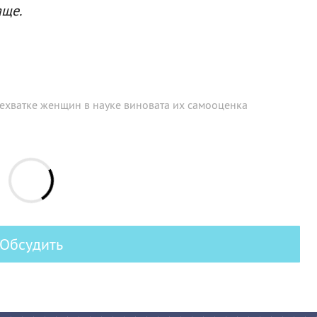
аще.
нехватке женщин в науке виновата их самооценка
Обсудить