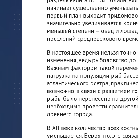
начинает существенно уменьшатьс
первый план выходит придомовое
значительно увеличивается колич
меньшей степени — овец и лошаде
поселений средневекового врем
В настоящее время нельзя точно 
изменения, ведь рыболовство до 
Важным фактором такой перемен
нагрузка на популяции рыб басс
атлантического осетра, практиче
возможно, в связи с развитием г
рыбы было перенесено на другой 
необходимо провести сравнитель
древнего города.
В XII веке количество всех костн
уменьшается. Вероятно, это связ