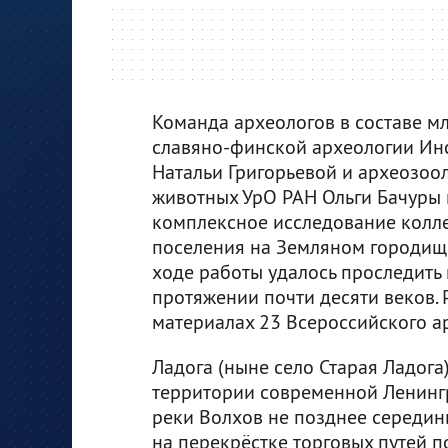
Команда археологов в составе м
славяно-финской археологии Инс
Натальи Григорьевой и археозоол
животных УрО РАН Ольги Бачуры
комплексное исследование колле
поселения на Земляном городище
ходе работы удалось проследить
протяжении почти десяти веков.
материалах 23 Всероссийского а
Ладога (ныне село Старая Ладога
территории современной Ленингр
реки Волхов не позднее середины
на перекрёстке торговых путей 