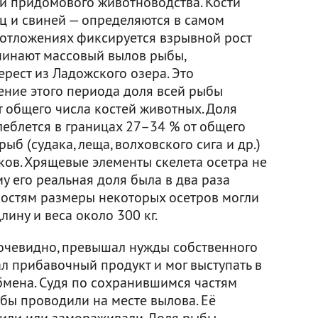
и придомового животноводства. Кости
ц и свиней — определяются в самом
в отложениях фиксируется взрывной рост
чинают массовый вылов рыбы,
рест из Ладожского озера. Это
чение этого периода доля всей рыбы
 общего числа костей животных. Доля
леблется в границах 27–34 % от общего
рыб (судака, леща, волховского сига и др.)
тков. Хрящевые элементы скелета осетра не
у его реальная доля была в два раза
костям размеры некоторых осетров могли
лину и веса около 300 кг.
очевидно, превышал нужды собственного
ал прибавочный продукт и мог выступать в
бмена. Судя по сохранившимся частям
бы проводили на месте вылова. Её
лили или замораживали. Доля рыбы