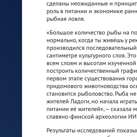
сделаны неожиданные и принцип
роль в питании и экономике ран
рыбная ловля.
«Большое количество рыбы на по
нормально, когда ты живёшь у ре
производился последовательный
сантиметре культурного слоя. Эт
всем слоям и высотам изученной
построить количественный график
первом этапе существования горо
придомового животноводства осно
становится рыболовство. Рыба н
жителей Ладоги, но начала играть
питании её жителей», — сказала
славяно-финской археологии ИИ
Результаты исследований показыв