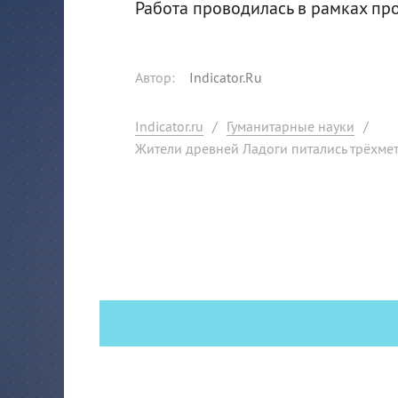
Работа проводилась в рамках пр
Автор
:
Indicator.Ru
Indicator.ru
/
Гуманитарные науки
/
Жители древней Ладоги питались трёхме