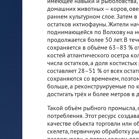
имеющее навыки и рыболовства, 
домашних животных — коров, ове
раннем культурном слое. Затем 
остатков ихтиофауны. Жители на
поднимающейся по Волхову на не
продолжается более 50 лет. В те
сохраняется в объёме 63–83 % от
костей атлантического осетра ко
числа остатков, а доля костистых 
составляет 28–51 % от всех оста
сохраняются со временем, поэтом
больше, а реконструируемые по 
достигать трёх и более метров в д
Такой объём рыбного промысла, 
потребления. Этот ресурс создав
качестве объекта торговли или о
скелета, первичную обработку ры
разделывали, а потом солили, вя