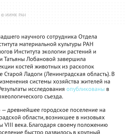
© ИИМК РАН
ладшего научного сотрудника Отдела
титута материальной культуры РАН
огов Института экологии растений и
 и Татьяны Лобановой завершила
кции костей животных из раскопок
 Старой Ладоги (Ленинградская область). В
 изменения системы хозяйства жителей на
 Результаты исследования
опубликованы
в
рхеологического съезда.
) — древнейшее городское поселение на
адской области, возникшее в низовьях
 VIII века. Благодаря своему положению
поселение быстро развилось в крупный