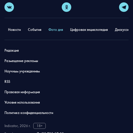
Новости
События
Фото дня
Цифровая энциклопедия
Дискуссион
Редакция
Размещение рекламы
Научным учреждениям
RSS
Правовая информация
Условия использования
Политика конфиденциальности
Indicator, 2026 г.
18+