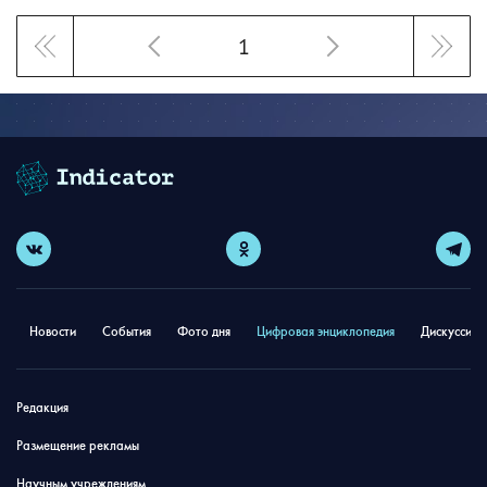
1
Новости
События
Фото дня
Цифровая энциклопедия
Дискуссион
Редакция
Размещение рекламы
Научным учреждениям