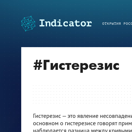
ОТКРЫТИЯ РОС
#
Гистерезис
Гистерезис — это явление несовпаден
основном о гистерезисе говорят при
наблюдается разница между кривыми