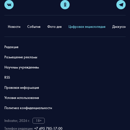
Новости
События
Фото дня
Цифровая энциклопедия
Дискуссион
Редакция
Размещение рекламы
Научным учреждениям
RSS
Правовая информация
Условия использования
Политика конфиденциальности
Indicator, 2026 г.
18+
Телефон редакции:
+7 495 785-17-00