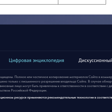
Цифровая энциклопедия
Дискуссионный
ащищены. Полное или частичное копирование материалов Сайта в комме
шено только с письменного разрешения владельца Сайта. В случае обна
виновные лица могут быть привлечены к ответственности в соответствии с 
ьством Российской Федерации.
ионном ресурсе применяются рекомендательные технологии в соответств