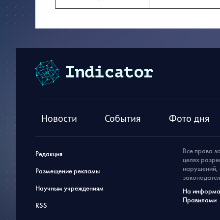
Новости
События
Фото дня
Все права з
Редакция
целях разре
нарушений, 
Размещение рекламы
законодател
Научным учреждениям
На информац
Правилами
RSS