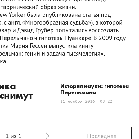
атворнический образ жизни.
New Yorker была опубликована статья под
р. с англ. «Многообразная судьба»), в которой
зар и Дэвид Грубер попытались воссоздать
 Перельманом гипотезы Пуанкаре. В 2009 году
тка Мария Гессен выпустила книгу
ельман: гений и задача тысячелетия»,
ка.
ика
История науки: гипотеза
Перельмана
снимут
11 ноября 2016, 08:22
1 из 1
Последняя