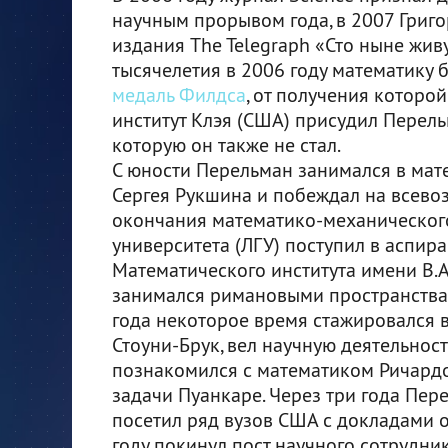
научным прорывом года, в 2007 Григо
издания The Telegraph «Сто ныне жив
тысячелетия в 2006 году математику 
медаль Филдса
, от получения которо
институт Клэя (США) присудил Перел
которую он также не стал.
С юности Перельман занимался в мат
Сергея Рукшина и побеждал на всево
окончания математико-механического
университета (ЛГУ) поступил в аспир
Математического института имени В.А
занимался римановыми пространствам
года некоторое время стажировался 
Стоуни-Брук, вел научную деятельнос
познакомился с математиком Ричард
задачи Пуанкаре. Через три года Пере
посетил ряд вузов США с докладами о
году покинул пост научного сотрудн