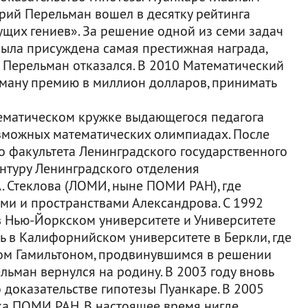
рий Перельман вошел в десятку рейтинга
ущих гениев». За решение одной из семи задач
была присуждена самая престижная награда,
й Перельман отказался. В 2010 Математический
ьману премию в миллион долларов, принимать
ематическом кружке выдающегося педагога
зможных математических олимпиадах. После
 факультета Ленинградского государственного
антуру Ленинградского отделения
. Стеклова (ЛОМИ, ныне ПОМИ РАН), где
и и пространствами Александрова. С 1992
в Нью-Йоркском университете и Университете
ть в Калифорнийском университете в Беркли, где
ом Гамильтоном, продвинувшимся в решении
льман вернулся на родину. В 2003 году вновь
 доказательстве гипотезы Пуанкаре. В 2005
ика ПОМИ РАН. В настоящее время нигде