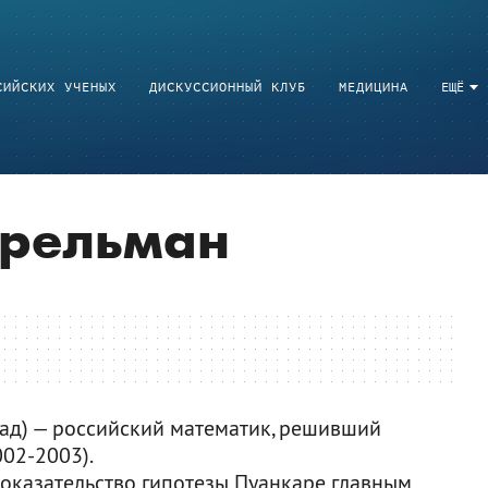
СИЙСКИХ УЧЕНЫХ
ДИСКУССИОННЫЙ КЛУБ
МЕДИЦИНА
ЕЩЁ
ерельман
рад) — российский математик, решивший
02-2003).
доказательство гипотезы Пуанкаре главным