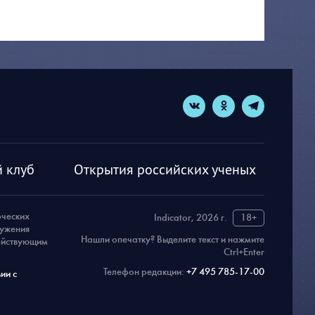
 клуб
Открытия российских ученых
рческих
Indicator, 2026 г.
18+
ружения
Нашли опечатку? Выделите текст и нажмите
действующим
Ctrl+Enter
Телефон редакции:
+7 495 785-17-00
ии с