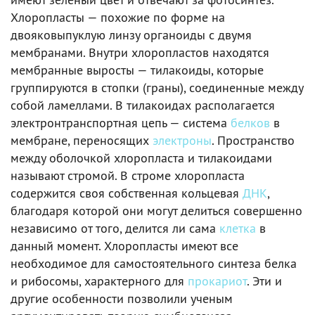
Хлоропласты — похожие по форме на
двояковыпуклую линзу органоиды с двумя
мембранами. Внутри хлоропластов находятся
мембранные выросты — тилакоиды, которые
группируются в стопки (граны), соединенные между
собой ламеллами. В тилакоидах располагается
электронтранспортная цепь — система
белков
в
мембране, переносящих
электроны
. Пространство
между оболочкой хлоропласта и тилакоидами
называют стромой. В строме хлоропласта
содержится своя собственная кольцевая
ДНК
,
благодаря которой они могут делиться совершенно
независимо от того, делится ли сама
клетка
в
данный момент. Хлоропласты имеют все
необходимое для самостоятельного синтеза белка
и рибосомы, характерного для
прокариот
. Эти и
другие особенности позволили ученым