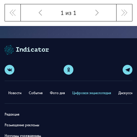
1 из 1
Новости
События
Фото дня
Цифровая энциклопедия
Дискуссион
Редакция
Размещение рекламы
Научным учреждениям