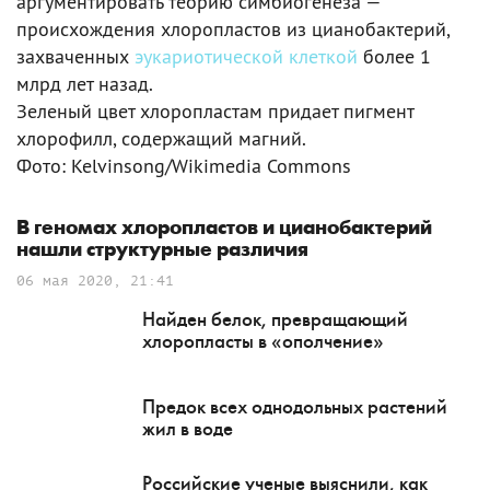
аргументировать теорию симбиогенеза —
происхождения хлоропластов из цианобактерий,
захваченных
эукариотической клеткой
более 1
млрд лет назад.
Зеленый цвет хлоропластам придает пигмент
хлорофилл, содержащий магний.
Фото: Kelvinsong/Wikimedia Commons
В геномах хлоропластов и цианобактерий
нашли структурные различия
06 мая 2020, 21:41
Найден белок, превращающий
хлоропласты в «ополчение»
Предок всех однодольных растений
жил в воде
Российские ученые выяснили, как