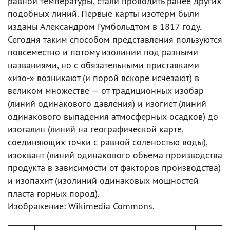
равной температуры, стали проводить ранее других
подобных линий. Первые карты изотерм были
изданы Александром Гумбольдтом в 1817 году.
Сегодня таким способом представления пользуются
повсеместно и потому изолинии под разными
названиями, но с обязательными приставками
«изо-» возникают (и порой вскоре исчезают) в
великом множестве — от традиционных изобар
(линий одинакового давления) и изогиет (линий
одинакового выпадения атмосферных осадков) до
изогалин (линий на географической карте,
соединяющих точки с равной соленостью воды),
изоквант (линий одинакового объема производства
продукта в зависимости от факторов производства)
и изопахит (изолиний одинаковых мощностей
пласта горных пород).
Изображение: Wikimedia Commons.