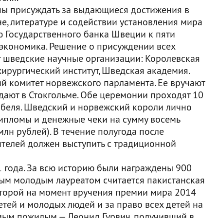
ны присуждать за выдающиеся достижения в
е, литературе и содействии установления мира
ю Государственного банка Швеции к пяти
кономика. Решение о присуждении всех
 шведские научные организации: Королевская
ирургический институт, Шведская академия.
 комитет норвежского парламента. Ее вручают
дают в Стокгольме. Обе церемонии проходят 10
обеля. Шведский и норвежский короли лично
дипломы и денежные чеки на сумму восемь
лн рублей). В течение полугода после
телей должен выступить с традиционной
1 года. За всю историю были награждены 900
мым молодым лауреатом считается пакистанская
торой на момент вручения премии мира 2014
етей и молодых людей и за право всех детей на
амым пожилым — Леонид Гурвич, получивший в