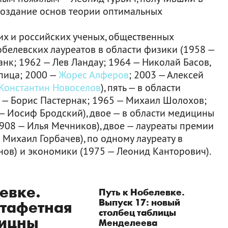
создание основ теории оптимальных
их и российских ученых, общественных
нобелевских лауреатов в области физики (1958 —
анк; 1962 — Лев Ландау; 1964 — Николай Басов,
пица; 2000 —
Жорес Алферов
; 2003 — Алексей
Константин Новоселов
), пять — в области
8 — Борис Пастернак; 1965 — Михаил Шолохов;
— Иосиф Бродский), двое — в области медицины
908 — Илья Мечников), двое — лауреаты премии
 Михаил Горбачев), по одному лауреату в
нов) и экономики (1975 — Леонид Канторович).
евке.
Путь к Нобелевке.
Выпуск 17: новый
стафетная
столбец таблицы
дицны
Менделеева