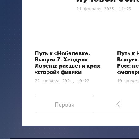
21 февраля 2025, 11:29
Путь к «Нобелевке.
Путь к 
Выпуск 7. Хендрик
Выпуск 
Лоренц: расцвет и крах
Росс: п
«старой» физики
«маляр
22 августа 2024, 10:22
10 авгус
Первая