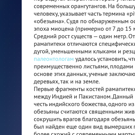
современных орангутангов. На большу
человеку, указывает часть термина «pi
«обезьяна». Судя по обнаруженным о
эпоха миоцена (примерно от 7 до 15 м
Средний рост существ — один метр. О
рамапитеки отличаются специфически
дугой, уменьшенными клыками и резца
палеонтологам
удалось установить, ч
преимущественно листьями, плодами 
основе этих данных, ученые заключают
деревьях, так и на земле.
Первые фрагменты костей рамапитеко
между Индией и Пакистаном. Данный 
честь индийского божества, одного из
обезьяны считаются священными живо
сокрушить врагов благодаря обезьянь
был найден еще один вид вымерших п
более схожий с современными марты