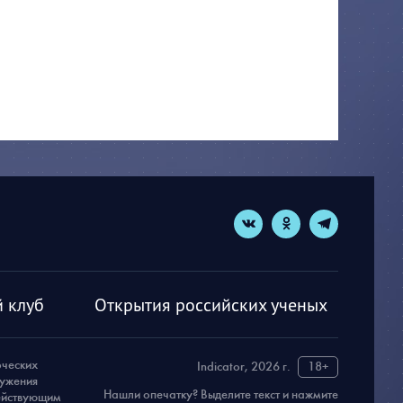
 клуб
Открытия российских ученых
рческих
Indicator, 2026 г.
18+
ружения
Нашли опечатку? Выделите текст и нажмите
действующим