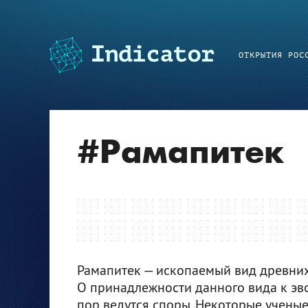
ОТКРЫТИЯ РОС
#
Рамапитек
Рамапитек — ископаемый вид древних
О принадлежности данного вида к эво
пор ведутся споры. Некоторые учены