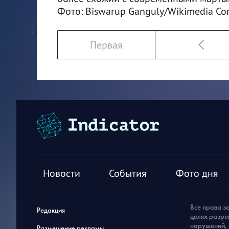
Фото: Biswarup Ganguly/Wikimedia C
Первая
Новости
События
Фото дня
Все права з
Редакция
целях разре
нарушений, 
Размещение рекламы