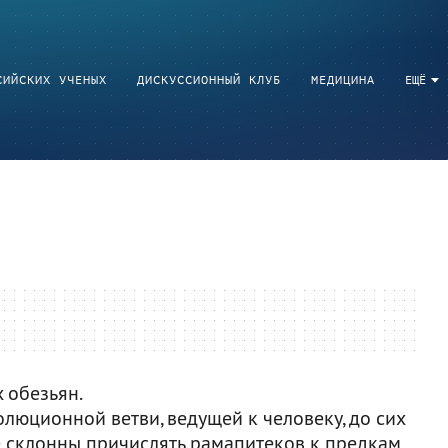
СИЙСКИХ УЧЕНЫХ
ДИСКУССИОННЫЙ КЛУБ
МЕДИЦИНА
ЕЩЁ
 обезьян.
люционной ветви, ведущей к человеку, до сих
е склонны причислять рамапитеков к предкам