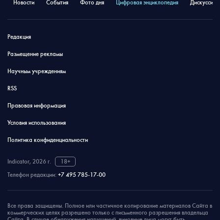
Новости
События
Фото дня
Цифровая энциклопедия
Дискуссион
Редакция
Размещение рекламы
Научным учреждениям
RSS
Правовая информация
Условия использования
Политика конфиденциальности
Indicator, 2026 г.
18+
Телефон редакции:
+7 495 785-17-00
Все права защищены. Полное или частичное копирование материалов Сайта в
коммерческих целях разрешено только с письменного разрешения владельца
Сайта. В случае обнаружения нарушений, виновные лица могут быть