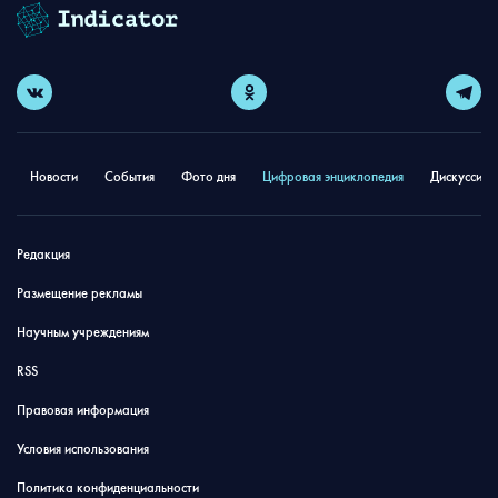
Новости
События
Фото дня
Цифровая энциклопедия
Дискуссион
Редакция
Размещение рекламы
Научным учреждениям
RSS
Правовая информация
Условия использования
Политика конфиденциальности