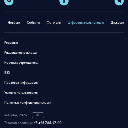
Новости
События
Фото дня
Цифровая энциклопедия
Дискуссион
Редакция
Размещение рекламы
Научным учреждениям
RSS
Правовая информация
Условия использования
Политика конфиденциальности
Indicator, 2026 г.
18+
Телефон редакции:
+7 495 785-17-00