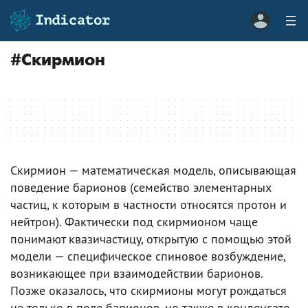
#
Скирмион
Скирмион — математическая модель, описывающая
поведение барионов (семейство элементарных
частиц, к которым в частности относятся протон и
нейтрон). Фактически под скирмионом чаще
понимают квазичастицу, открытую с помощью этой
модели — специфическое спиновое возбуждение,
возникающее при взаимодействии барионов.
Позже оказалось, что скирмионы могут рождаться
не только в поле барионов, но также в конденсате