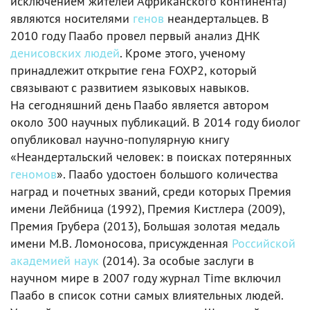
исключением жителей Африканского континента)
являются носителями
генов
неандертальцев. В
2010 году Паабо провел первый анализ ДНК
денисовских людей
. Кроме этого, ученому
принадлежит открытие гена FOXP2, который
связывают с развитием языковых навыков.
На сегодняшний день Паабо является автором
около 300 научных публикаций. В 2014 году биолог
опубликовал научно-популярную книгу
«Неандертальский человек: в поисках потерянных
геномов
». Паабо удостоен большого количества
наград и почетных званий, среди которых Премия
имени Лейбница (1992), Премия Кистлера (2009),
Премия Грубера (2013), Большая золотая медаль
имени М.В. Ломоносова, присужденная
Российской
академией наук
(2014). За особые заслуги в
научном мире в 2007 году журнал Time включил
Паабо в список сотни самых влиятельных людей.