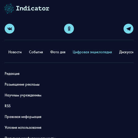
Новости
События
Фото дня
Цифровая энциклопедия
Дискуссион
Редакция
Размещение рекламы
Научным учреждениям
RSS
Правовая информация
Условия использования