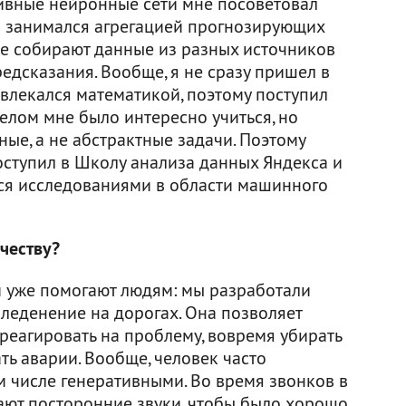
ивные нейронные сети мне посоветовал
 я занимался агрегацией прогнозирующих
ые собирают данные из разных источников
редсказания. Вообще, я не сразу пришел в
влекался математикой, поэтому поступил
целом мне было интересно учиться, но
ые, а не абстрактные задачи. Поэтому
оступил в Школу анализа данных Яндекса и
ься исследованиями в области машинного
честву?
и уже помогают людям: мы разработали
бледенение на дорогах. Она позволяет
еагировать на проблему, вовремя убирать
ь аварии. Вообще, человек часто
ом числе генеративными. Во время звонков в
ают посторонние звуки, чтобы было хорошо