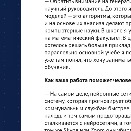
— Обратить внимание на генерат
научный руководитель. До этого
моделей — это алгоритмы, котор
и на основе их анализа делают п
компьютерные науки. В школе я у
на математический факультет. В 
хотелось решать больше прикладн
параллельно основной учебе я п
уже там понял, что хочу занимат
обучения.
Как ваша работа поможет челове
— На самом деле, нейронные сет
систему, которая прогнозирует о
коммунальным службам быстрее р
наледь и тем самым предотвращат
сталкивается с нейросетями, в т
том же Skype или Zoom они убир