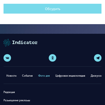
Обсудить
Новости
События
Фото дня
Цифровая энциклопедия
Дискуссион
Редакция
Размещение рекламы