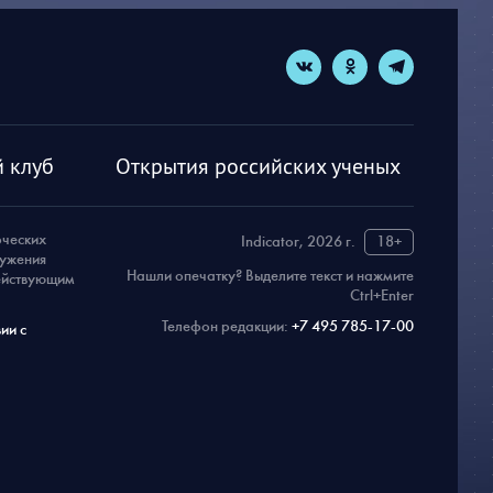
 клуб
Открытия российских ученых
рческих
Indicator, 2026 г.
18+
ружения
Нашли опечатку? Выделите текст и нажмите
действующим
Ctrl+Enter
Телефон редакции:
+7 495 785-17-00
ии с