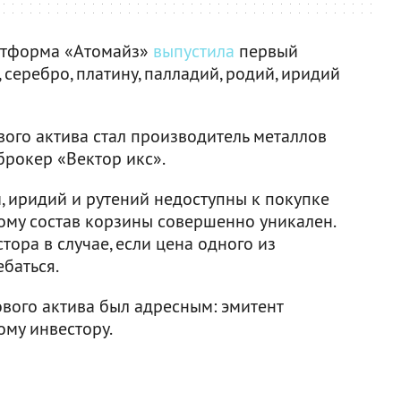
атформа «Атомайз»
выпустила
первый
 серебро, платину, палладий, родий, иридий
го актива стал производитель металлов
брокер «Вектор икс».
, иридий и рутений недоступны к покупке
ому состав корзины совершенно уникален.
тора в случае, если цена одного из
баться.
вого актива был адресным: эмитент
му инвестору.