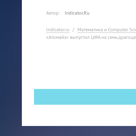
Автор
:
Indicator.Ru
Indicator.ru
/
Математика и Computer Sci
«Атомайз» выпустил ЦФА на семь драгоц