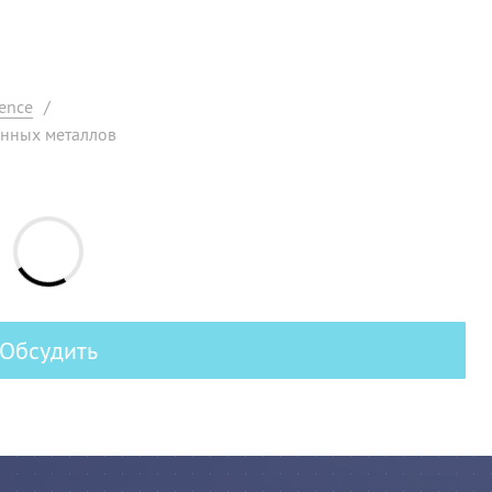
ence
/
енных металлов
Обсудить