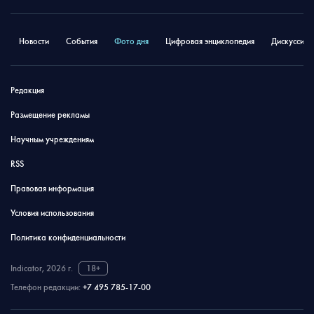
Новости
События
Фото дня
Цифровая энциклопедия
Дискуссион
Редакция
Размещение рекламы
Научным учреждениям
RSS
Правовая информация
Условия использования
Политика конфиденциальности
Indicator, 2026 г.
18+
Телефон редакции:
+7 495 785-17-00