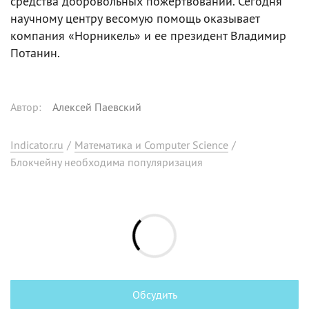
средства добровольных пожертвований. Сегодня
научному центру весомую помощь оказывает
компания «Норникель» и ее президент Владимир
Потанин.
Автор
:
Алексей Паевский
Indicator.ru
/
Математика и Computer Science
/
Блокчейну необходима популяризация
Обсудить