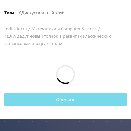
#
Дискуссионный клуб
Теги
Indicator.ru
/
Математика и Computer Science
/
«ЦФА дадут новый толчок в развитии классических
финансовых инструментов»
Обсудить