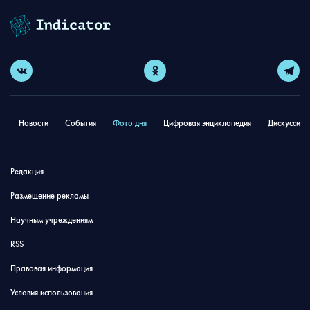
Новости
События
Фото дня
Цифровая энциклопедия
Дискуссион
Редакция
Размещение рекламы
Научным учреждениям
RSS
Правовая информация
Условия использования