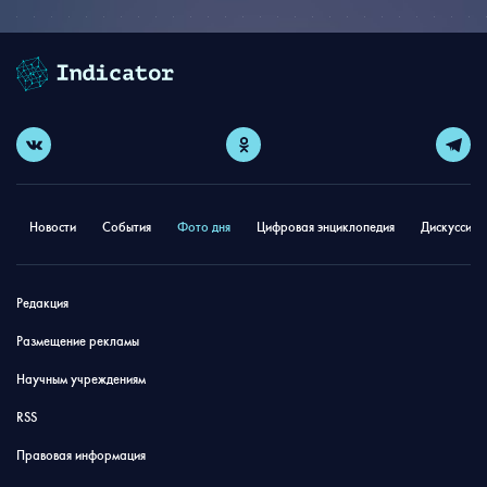
Новости
События
Фото дня
Цифровая энциклопедия
Дискуссион
Редакция
Размещение рекламы
Научным учреждениям
RSS
Правовая информация